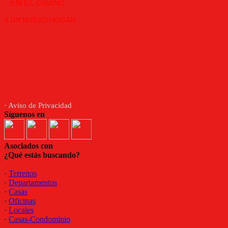
EN EL
CAMINO
A UN NUEVO HOGAR
· Aviso de Privacidad
Síguenos en
Asociados con
¿Qué estás buscando?
·
Terrenos
·
Departamentos
·
Casas
·
Oficinas
·
Locales
·
Casas-Condominio