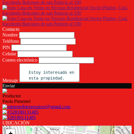
Contacto
Nombre
Teléfono
PIN
Celular
Correo electrónico
Mensaje
Enviar
Productor
Paola Pimentel
pimentelbienesraices@gmail.com
+528180131485
528180131485
UBICACIÓN
+