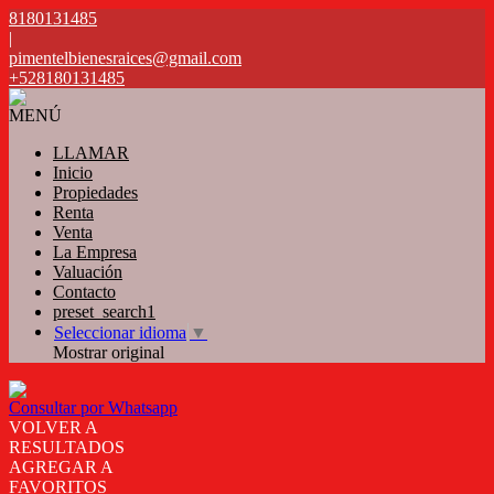
8180131485
|
pimentelbienesraices@gmail.com
+528180131485
MENÚ
LLAMAR
Inicio
Propiedades
Renta
Venta
La Empresa
Valuación
Contacto
preset_search1
Seleccionar idioma
▼
Mostrar original
Consultar por Whatsapp
VOLVER A
RESULTADOS
AGREGAR A
FAVORITOS