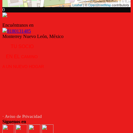
Leaflet
| ©
OpenStreetMap
contributors
0
Encuéntranos en
8180131485
Monterrey Nuevo León, México
TU SOCIO
EN EL
CAMINO
A UN NUEVO HOGAR
· Aviso de Privacidad
Síguenos en